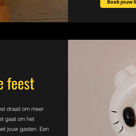
Boek jouw 
e feest
est draait om meer
et gaat om het
met jouw gasten. Een