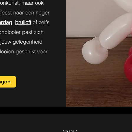
llonkunst, maar ook
 feest naar een hoger
ardag
,
bruiloft
of zelfs
onplooier past zich
n jouw gelegenheid
looien geschikt voor
engen
Naam