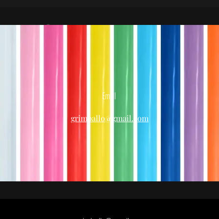
Email
grimballo@gmail.com