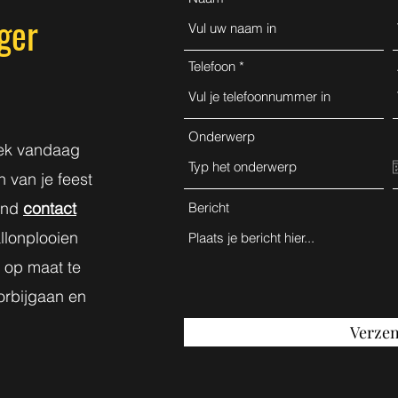
oger
Telefoon
Onderwerp
Boek vandaag
 van je feest
vend
contact
Bericht
llonplooien
e op maat te
orbijgaan en
!
Verze