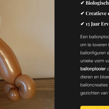
✔ Biologisch
✔ Creatieve 
✔ 15 Jaar Erv
Een ballonploo
om te toveren 
ballonfiguren 
unieke vorm va
ballonplooier
c
dieren en bloe
balloncreatie
gezichten van