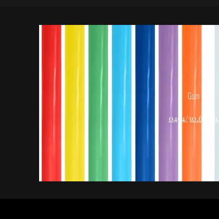
Gsm
0494/30.60.86.